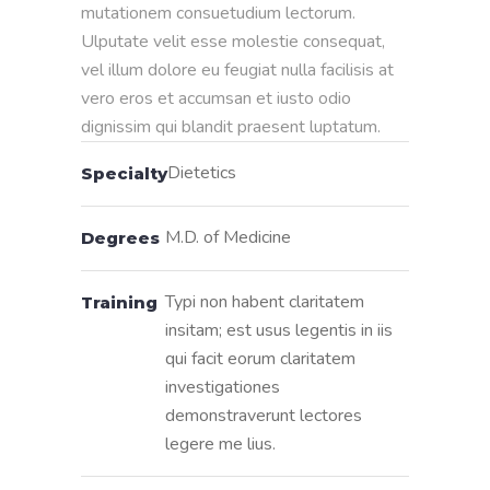
mutationem consuetudium lectorum. 
Ulputate velit esse molestie consequat, 
vel illum dolore eu feugiat nulla facilisis at 
vero eros et accumsan et iusto odio 
dignissim qui blandit praesent luptatum.
Dietetics
Specialty
M.D. of Medicine
Degrees
Typi non habent claritatem
Training
insitam; est usus legentis in iis
qui facit eorum claritatem
investigationes
demonstraverunt lectores
legere me lius.