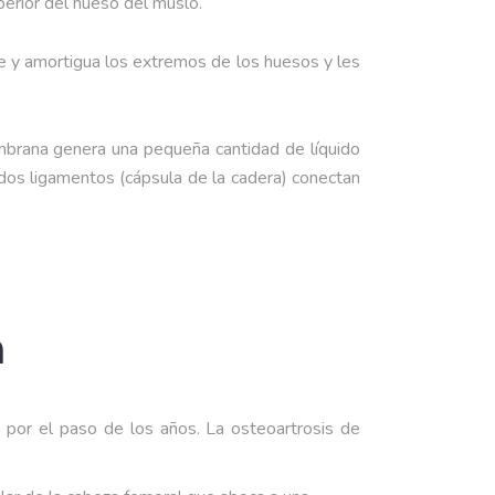
perior del hueso del muslo.
ste y amortigua los extremos de los huesos y les
embrana genera una pequeña cantidad de líquido
mados ligamentos (cápsula de la cadera) conectan
a
a por el paso de los años. La osteoartrosis de