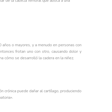
lar de la cabeza femoral que aboca a una
 50 años o mayores, y a menudo en personas con
 entonces frotan uno con otro, causando dolor y
ma cómo se desarrolló la cadera en la niñez.
n crónica puede dañar al cartílago, produciendo
atoria».