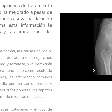
r opciones de tratamiento
o ha mejorado a pesar de
ando o si ya ha decidido
ma esta información le
 y las limitaciones del
a normal, las causas del dolor
azo de cadera y qué ejercicios
ad y fortaleza, y le permitirán
adera tiene daño como resultado
iones, las actividades comunes
silla pueden ser dolorosas y
ser difícil ponerse los zapatos
cómodo mientras descansa.
dades cotidianas y el uso de