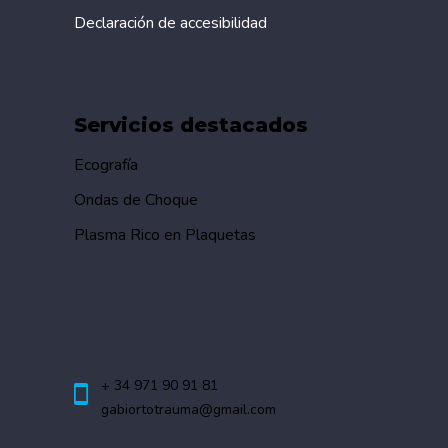
Declaración de accesibilidad
Servicios destacados
Ecografía
Ondas de Choque
Plasma Rico en Plaquetas
Contáctanos
+ 34 971 90 91 81
gabiortotrauma@gmail.com