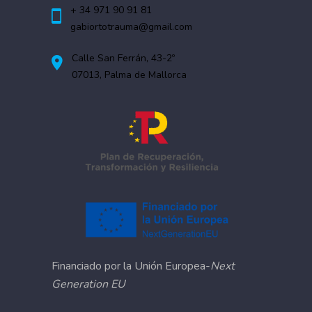
+ 34 971 90 91 81
gabiortotrauma@gmail.com
Calle San Ferrán, 43-2º
07013, Palma de Mallorca
Financiado por la Unión Europea-
Next
Generation EU